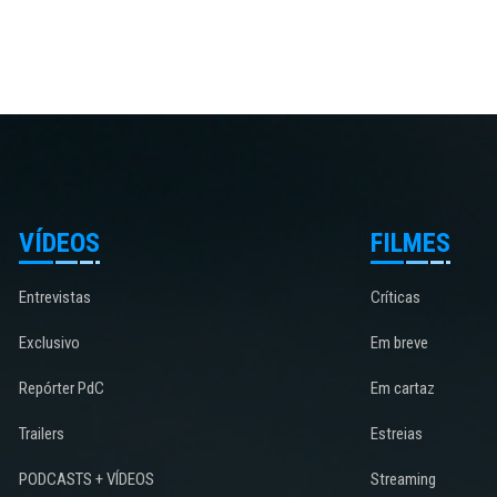
VÍDEOS
FILMES
Entrevistas
Críticas
Exclusivo
Em breve
Repórter PdC
Em cartaz
Trailers
Estreias
PODCASTS + VÍDEOS
Streaming