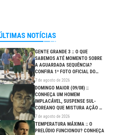
ÚLTIMAS NOTÍCIAS
GENTE GRANDE 3 :: O QUE
SABEMOS ATÉ MOMENTO SOBRE
A AGUARDADA SEQUÊNCIA?
CONFIRA 1ª FOTO OFICIAL DO
ELENCO!
7 de agosto de 2026
DOMINGO MAIOR (09/08) ::
CONHEÇA UM HOMEM
IMPLACÁVEL, SUSPENSE SUL-
COREANO QUE MISTURA AÇÃO E
DRAMA FAMILIAR
7 de agosto de 2026
TEMPERATURA MÁXIMA :: O
PRELÚDIO FUNCIONOU? CONHEÇA