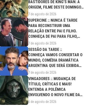
BASTIDORES DE KING’S MAN: A
ORIGEM, FILME DESTE DOMINGO
(09/08)
7 de agosto de 2026
SUPERCINE :: NUNCA É TARDE
PARA RECONSTRUIR UMA
RELAÇÃO ENTRE PAI E FILHO.
CONHEÇA DE PAI PARA FILHO,
FILME DESTE...
7 de agosto de 2026
SESSÃO DA TARDE ::
CONHEÇA VAMOS CONSERTAR O
MUNDO, COMÉDIA DRAMÁTICA
ARGENTINA QUE SERÁ EXIBIDA
NESTA SEXTA (07/08)
7 de agosto de 2026
VINGADORES :: MUDANÇA DE
TÍTULO, CRÍTICAS E MAIS!
ENTENDA A POLÊMICA
ENVOLVENDO O NOVO FILME DA
MARVEL
6 de agosto de 2026