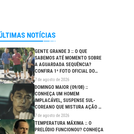
ÚLTIMAS NOTÍCIAS
GENTE GRANDE 3 :: O QUE
SABEMOS ATÉ MOMENTO SOBRE
A AGUARDADA SEQUÊNCIA?
CONFIRA 1ª FOTO OFICIAL DO
ELENCO!
7 de agosto de 2026
DOMINGO MAIOR (09/08) ::
CONHEÇA UM HOMEM
IMPLACÁVEL, SUSPENSE SUL-
COREANO QUE MISTURA AÇÃO E
DRAMA FAMILIAR
7 de agosto de 2026
TEMPERATURA MÁXIMA :: O
PRELÚDIO FUNCIONOU? CONHEÇA