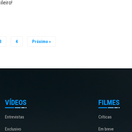
leiro!
3
4
Próximo »
VÍDEOS
FILMES
Entrevistas
Críticas
Exclusivo
Em breve