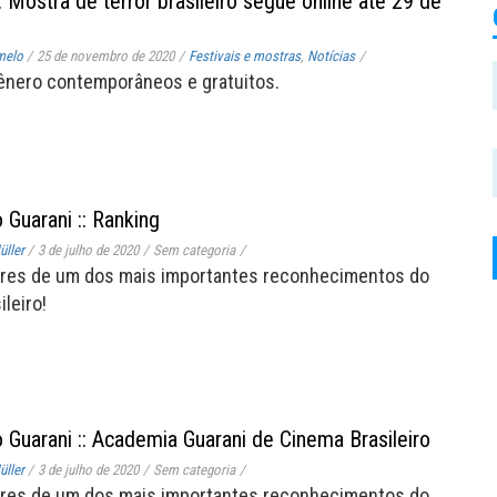
 Mostra de terror brasileiro segue online até 29 de
melo
/
25 de novembro de 2020
/
Festivais e mostras
,
Notícias
/
ênero contemporâneos e gratuitos.
 Guarani :: Ranking
ller
/
3 de julho de 2020
/
Sem categoria
/
res de um dos mais importantes reconhecimentos do
leiro!
 Guarani :: Academia Guarani de Cinema Brasileiro
ller
/
3 de julho de 2020
/
Sem categoria
/
res de um dos mais importantes reconhecimentos do