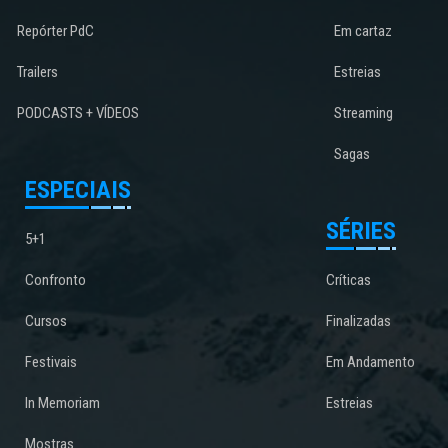
Repórter PdC
Em cartaz
Trailers
Estreias
PODCASTS + VÍDEOS
Streaming
Sagas
ESPECIAIS
SÉRIES
5+1
Confronto
Críticas
Cursos
Finalizadas
Festivais
Em Andamento
In Memoriam
Estreias
Mostras