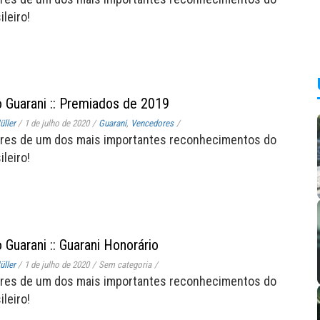
leiro!
 Guarani :: Premiados de 2019
ller
/
1 de julho de 2020
/
Guarani
,
Vencedores
/
res de um dos mais importantes reconhecimentos do
leiro!
 Guarani :: Guarani Honorário
ller
/
1 de julho de 2020
/
Sem categoria
/
res de um dos mais importantes reconhecimentos do
leiro!