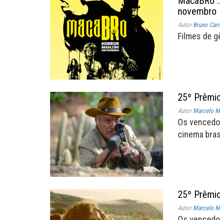
MacaBRo ::
novembro
Autor
Bruno Car
Filmes de g
25º Prêmio
Autor
Marcelo Mü
Os vencedo
cinema brasi
25º Prêmio
Autor
Marcelo Mü
Os vencedo