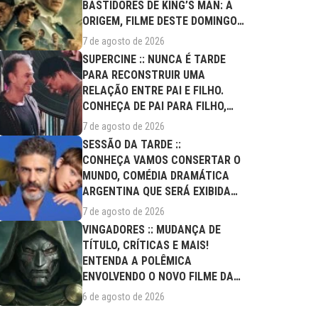
BASTIDORES DE KING’S MAN: A
ORIGEM, FILME DESTE DOMINGO
(09/08)
7 de agosto de 2026
SUPERCINE :: NUNCA É TARDE
PARA RECONSTRUIR UMA
RELAÇÃO ENTRE PAI E FILHO.
CONHEÇA DE PAI PARA FILHO,
FILME DESTE...
7 de agosto de 2026
SESSÃO DA TARDE ::
CONHEÇA VAMOS CONSERTAR O
MUNDO, COMÉDIA DRAMÁTICA
ARGENTINA QUE SERÁ EXIBIDA
NESTA SEXTA (07/08)
7 de agosto de 2026
VINGADORES :: MUDANÇA DE
TÍTULO, CRÍTICAS E MAIS!
ENTENDA A POLÊMICA
ENVOLVENDO O NOVO FILME DA
MARVEL
6 de agosto de 2026