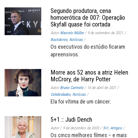
Segundo produtora, cena
homoerótica de 007: Operação
Skyfall quase foi cortada
Autor
Marcelo Müller
/
9 de setembro de 2021
/
Bastidores
,
Notícias
/
Os executivos do estúdio ficaram
apreensivos.
Morre aos 52 anos a atriz Helen
McCrory, de Harry Potter
Autor
Bruno Carmelo
/
16 de abril de 2021
/
Celebridades
,
Notícias
/
Ela foi vítima de um câncer.
5+1 :: Judi Dench
Autor
/
9 de dezembro de 2020
/
5+1
,
Artigos
/
Os cinco melhores filmes – e mais