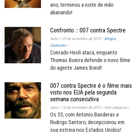
ano, terminou a noite de mão
abanando!
Confronto :: 007 contra Spectre
Autor
/
25 de novembro de 2015
/
Artigos
,
Confronto
/
Conrado Heoli ataca, enquanto
Thomas Boeira defende o novo filme
do agente James Bond!
007 contra Spectre é o filme mais
visto nos EUA pela segunda
semana consecutiva
Autor
/
16 de novembro de 2015
/
Sem categoria
/
Os 33, com Antonio Banderas e
Rodrigo Santoro, decepcionou em
sua estreia nos Estados Unidos!