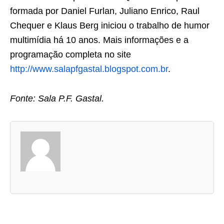
formada por Daniel Furlan, Juliano Enrico, Raul
Chequer e Klaus Berg iniciou o trabalho de humor
multimídia há 10 anos. Mais informações e a
programação completa no site
http://www.salapfgastal.blogspot.com.br
.
Fonte: Sala P.F. Gastal.
A
s
d
u
a
s
a