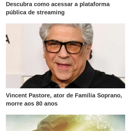
Descubra como acessar a plataforma
a
pública de streaming
i
x
o
.
Vincent Pastore, ator de Família Soprano,
morre aos 80 anos