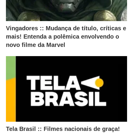
e
r
a
Vingadores :: Mudança de título, críticas e
m
mais! Entenda a polêmica envolvendo o
o
novo filme da Marvel
c
o
n
t
e
ú
d
o
a
Tela Brasil :: Filmes nacionais de graça!
b