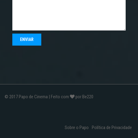
© 2017
Papo de Cinema
| Feito com
por
Be220
Sobre o Papo
Política de Privacidade