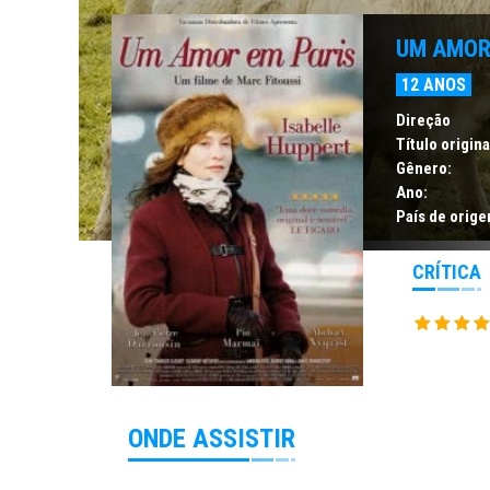
UM AMOR
12 ANOS
Direção
Título origina
Gênero:
Ano:
País de orige
CRÍTICA
ONDE ASSISTIR