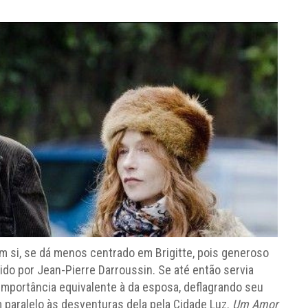
 si, se dá menos centrado em Brigitte, pois generoso
ido por Jean-Pierre Darroussin. Se até então servia
 importância equivalente à da esposa, deflagrando seu
 paralelo às desventuras dela pela Cidade Luz.
Um Amor