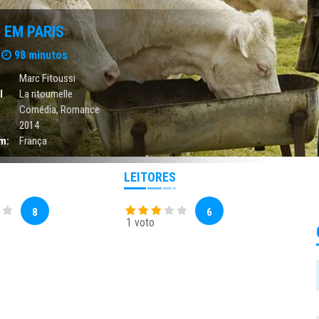
 EM PARIS
98 minutos
Marc Fitoussi
l
La ritournelle
Comédia
,
Romance
2014
m:
França
LEITORES
8
6
1 voto