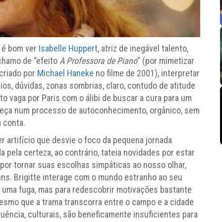
 é bom ver
Isabelle Huppert
, atriz de inegável talento,
chamo de “efeito
A Professora de Piano
” (por mimetizar
criado por
Michael Haneke
no filme de 2001), interpretar
os, dúvidas, zonas sombrias, claro, contudo de atitude
o vaga por Paris com o álibi de buscar a cura para um
beça num processo de autoconhecimento, orgânico, sem
 conta.
uer artifício que desvie o foco da pequena jornada
a pela certeza, ao contrário, tateia novidades por estar
por tornar suas escolhas simpáticas ao nosso olhar,
ns. Brigitte interage com o mundo estranho ao seu
a uma fuga, mas para redescobrir motivações bastante
mesmo que a trama transcorra entre o campo e a cidade
uência, culturais, são beneficamente insuficientes para