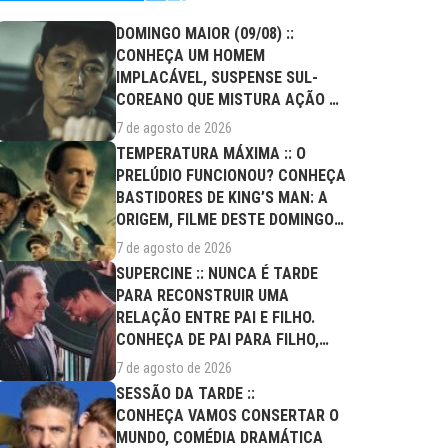
DOMINGO MAIOR (09/08) ::
CONHEÇA UM HOMEM
IMPLACÁVEL, SUSPENSE SUL-
COREANO QUE MISTURA AÇÃO E
DRAMA FAMILIAR
7 de agosto de 2026
TEMPERATURA MÁXIMA :: O
PRELÚDIO FUNCIONOU? CONHEÇA
BASTIDORES DE KING’S MAN: A
ORIGEM, FILME DESTE DOMINGO
(09/08)
7 de agosto de 2026
SUPERCINE :: NUNCA É TARDE
PARA RECONSTRUIR UMA
RELAÇÃO ENTRE PAI E FILHO.
CONHEÇA DE PAI PARA FILHO,
FILME DESTE...
7 de agosto de 2026
SESSÃO DA TARDE ::
CONHEÇA VAMOS CONSERTAR O
MUNDO, COMÉDIA DRAMÁTICA