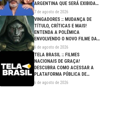
ARGENTINA QUE SERÁ EXIBIDA
NESTA SEXTA (07/08)
7 de agosto de 2026
VINGADORES :: MUDANÇA DE
TÍTULO, CRÍTICAS E MAIS!
ENTENDA A POLÊMICA
ENVOLVENDO O NOVO FILME DA
MARVEL
6 de agosto de 2026
TELA BRASIL :: FILMES
NACIONAIS DE GRAÇA!
DESCUBRA COMO ACESSAR A
PLATAFORMA PÚBLICA DE
STREAMING
6 de agosto de 2026