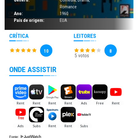
Gênero:
Comédia
,
Drama
,
Romance
Ano:
1960
País de origem:
EUA
CRÍTICA
LEITORES
10
8
5 votos
ONDE ASSISTIR
Fonte: