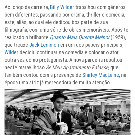
Ao longo da carreira,
Billy Wilder
trabalhou com gêneros
bem diferentes, passando por drama, thriller e comédia,
este, aliás, ao qual ele dedicou boa parte de sua
filmografia, com uma série de obras memoráveis. Após ter
realizado o brilhante
Quanto Mais Quente Melhor
(1959),
que trouxe
Jack Lemmon
em um dos papeis principais,
Wilder
decidiu continuar na comédia e colocar o ator
outra vez como protagonista. A nova parceria resultou
neste maravilhoso
Se Meu Apartamento Falasse
, que
também contou com a presença de
Shirley MacLaine
, na
época uma atriz já merecedora de muita atenção.