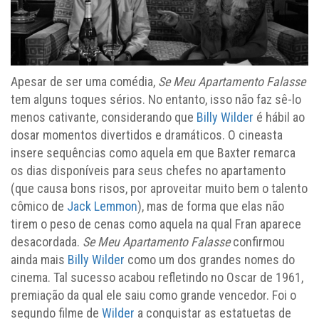
Apesar de ser uma comédia,
Se Meu Apartamento Falasse
tem alguns toques sérios. No entanto, isso não faz sê-lo
menos cativante, considerando que
Billy Wilder
é hábil ao
dosar momentos divertidos e dramáticos. O cineasta
insere sequências como aquela em que Baxter remarca
os dias disponíveis para seus chefes no apartamento
(que causa bons risos, por aproveitar muito bem o talento
cômico de
Jack Lemmon
), mas de forma que elas não
tirem o peso de cenas como aquela na qual Fran aparece
desacordada.
Se Meu Apartamento Falasse
confirmou
ainda mais
Billy Wilder
como um dos grandes nomes do
cinema. Tal sucesso acabou refletindo no Oscar de 1961,
premiação da qual ele saiu como grande vencedor. Foi o
segundo filme de
Wilder
a conquistar as estatuetas de