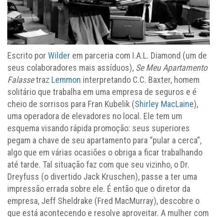
Escrito por
Wilder
em parceria com I.A.L. Diamond (um de
seus colaboradores mais assíduos),
Se Meu Apartamento
Falasse
traz
Lemmon
interpretando C.C. Baxter, homem
solitário que trabalha em uma empresa de seguros e é
cheio de sorrisos para Fran Kubelik (
Shirley MacLaine
),
uma operadora de elevadores no local. Ele tem um
esquema visando rápida promoção: seus superiores
pegam a chave de seu apartamento para “pular a cerca”,
algo que em várias ocasiões o obriga a ficar trabalhando
até tarde. Tal situação faz com que seu vizinho, o Dr.
Dreyfuss (o divertido Jack Kruschen), passe a ter uma
impressão errada sobre ele. É então que o diretor da
empresa, Jeff Sheldrake (Fred MacMurray), descobre o
que está acontecendo e resolve aproveitar. A mulher com