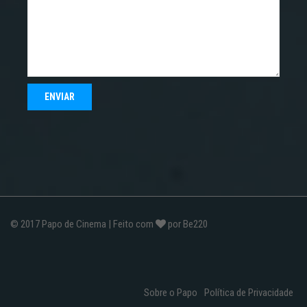
© 2017
Papo de Cinema
| Feito com
por
Be220
Sobre o Papo
Política de Privacidade