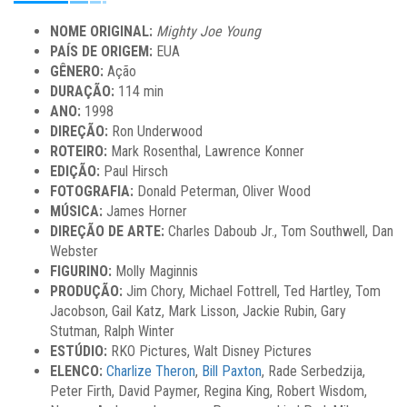
NOME ORIGINAL:
Mighty Joe Young
PAÍS DE ORIGEM:
EUA
GÊNERO:
Ação
DURAÇÃO:
114 min
ANO:
1998
DIREÇÃO:
Ron Underwood
ROTEIRO:
Mark Rosenthal, Lawrence Konner
EDIÇÃO:
Paul Hirsch
FOTOGRAFIA:
Donald Peterman, Oliver Wood
MÚSICA:
James Horner
DIREÇÃO DE ARTE:
Charles Daboub Jr., Tom Southwell, Dan
Webster
FIGURINO:
Molly Maginnis
PRODUÇÃO:
Jim Chory, Michael Fottrell, Ted Hartley, Tom
Jacobson, Gail Katz, Mark Lisson, Jackie Rubin, Gary
Stutman, Ralph Winter
ESTÚDIO:
RKO Pictures, Walt Disney Pictures
ELENCO:
Charlize Theron
,
Bill Paxton
, Rade Serbedzija,
Peter Firth, David Paymer, Regina King, Robert Wisdom,