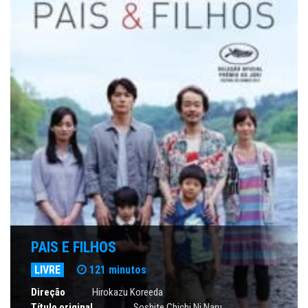
PAIS E FILHOS
LIVRE
121 minutos
Direção
Hirokazu Koreeda
Título original
Soshite Chichi Ni Naru