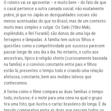
O roteiro vai se aproveitar – e muito bem – do fato de que
o casal pertence a outra camada social: não exatamente
pobre, já que no Japão as desigualdades sociais são
menos acentuadas do que no Brasil, mas de um contexto
muito mais simples e vulgar. Os Saiki (Yôko Maki,
esplêndido, e Rirî Furankî) são donos de uma loja de
ferragens e lâmpadas. A família tem outros filhos e
questões como a competitividade por sucesso parecem
passar longe de seu dia a dia. No entanto, o culto aos
ancestrais, típico à religião shinto (curiosamente baseada
na família) e o convívio constante entre pais e filhos
estão lá, presentes o tempo todo e criando uma relação
afetuosa, constante, bem aos moldes latinos que
conhecemos.
A forma como o filme compara as duas famílias o tempo
todo, inclusive, é o mote para uma cena na qual o grupo
tira uma foto, que ilustra o cartaz brasileiro do longa. É da
tensão comparativa entre as duas que nascem todos os