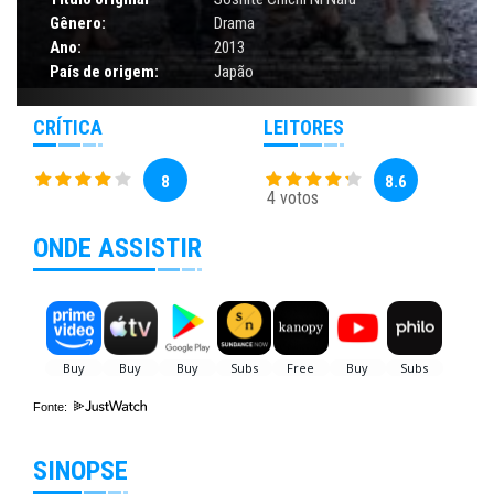
Gênero:
Drama
Ano:
2013
País de origem:
Japão
CRÍTICA
LEITORES
8
8.6
4 votos
ONDE ASSISTIR
Fonte:
SINOPSE