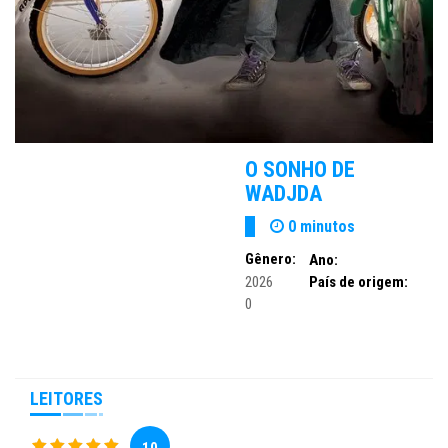
O SONHO DE
WADJDA
0 minutos
Gênero:
Ano:
2026
País de origem:
0
LEITORES
10