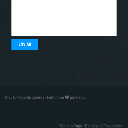
© 2017
Papo de Cinema
| Feito com
por
Be220
Sobre o Papo
Política de Privacidade