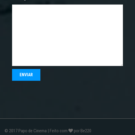
© 2017
Papo de Cinema
| Feito com
por
Be220