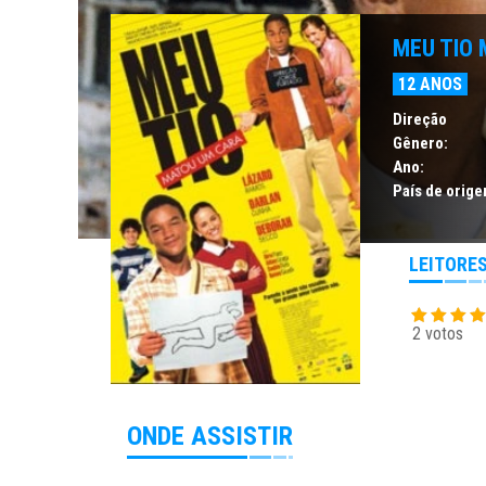
MEU TIO
12 ANOS
Direção
Gênero:
Ano:
País de orige
LEITORE
2 votos
ONDE ASSISTIR