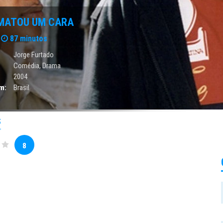
 MATOU UM CARA
87 minutos
Jorge Furtado
Comédia
,
Drama
2004
m:
Brasil
S
8