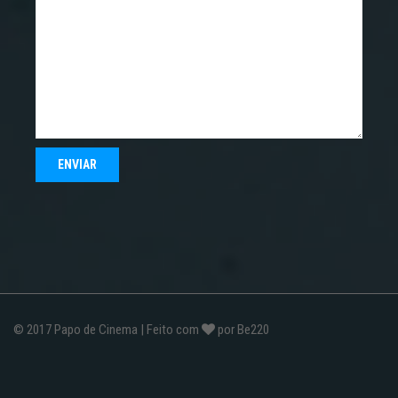
© 2017
Papo de Cinema
| Feito com
por
Be220