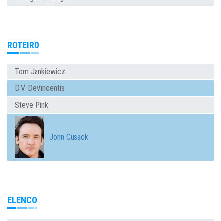
ROTEIRO
Tom Jankiewicz
D.V. DeVincentis
Steve Pink
John Cusack
ELENCO