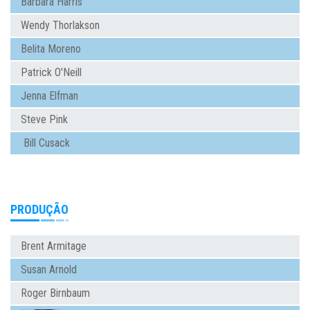
Barbara Harris
Wendy Thorlakson
Belita Moreno
Patrick O'Neill
Jenna Elfman
Steve Pink
Bill Cusack
PRODUÇÃO
Brent Armitage
Susan Arnold
Roger Birnbaum