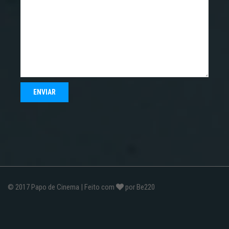
© 2017
Papo de Cinema
| Feito com
por
Be220