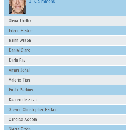
J. K. Simmons
Olivia Thirlby
Eileen Pedde
Rainn Wilson
Daniel Clark
Darla Fay
Aman Johal
Valerie Tian
Emily Perkins
Kaaren de Zilva
Steven Christopher Parker
Candice Accola
Sierra Pitkin