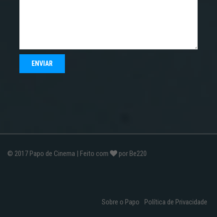
© 2017
Papo de Cinema
| Feito com
por
Be220
Sobre o Papo
Política de Privacidade