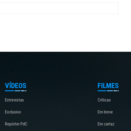
VÍDEOS
FILMES
Entrevistas
Críticas
Exclusivo
Em breve
Repórter PdC
Em cartaz