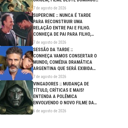
(09/08)
7 de agosto de 2026
SUPERCINE :: NUNCA É TARDE
PARA RECONSTRUIR UMA
RELAÇÃO ENTRE PAI E FILHO.
CONHEÇA DE PAI PARA FILHO,
FILME DESTE...
7 de agosto de 2026
SESSÃO DA TARDE ::
CONHEÇA VAMOS CONSERTAR O
MUNDO, COMÉDIA DRAMÁTICA
ARGENTINA QUE SERÁ EXIBIDA
NESTA SEXTA (07/08)
7 de agosto de 2026
VINGADORES :: MUDANÇA DE
TÍTULO, CRÍTICAS E MAIS!
ENTENDA A POLÊMICA
ENVOLVENDO O NOVO FILME DA
MARVEL
6 de agosto de 2026