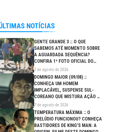
ÚLTIMAS NOTÍCIAS
GENTE GRANDE 3 :: O QUE
SABEMOS ATÉ MOMENTO SOBRE
A AGUARDADA SEQUÊNCIA?
CONFIRA 1ª FOTO OFICIAL DO
ELENCO!
7 de agosto de 2026
DOMINGO MAIOR (09/08) ::
CONHEÇA UM HOMEM
IMPLACÁVEL, SUSPENSE SUL-
COREANO QUE MISTURA AÇÃO E
DRAMA FAMILIAR
7 de agosto de 2026
TEMPERATURA MÁXIMA :: O
PRELÚDIO FUNCIONOU? CONHEÇA
BASTIDORES DE KING’S MAN: A
ORIGEM, FILME DESTE DOMINGO