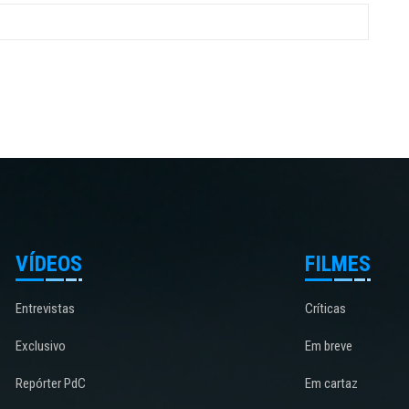
VÍDEOS
FILMES
Entrevistas
Críticas
Exclusivo
Em breve
Repórter PdC
Em cartaz