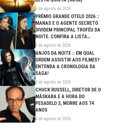
6 de agosto de 2026
PRÊMIO GRANDE OTELO 2026 ::
MANAS E O AGENTE SECRETO
DIVIDEM PRINCIPAL TROFÉU DA
NOITE. CONFIRA A LISTA
COMPLETA DE...
5 de agosto de 2026
ANJOS DA NOITE :: EM QUAL
ORDEM ASSISTIR AOS FILMES?
ENTENDA A CRONOLOGIA DA
SAGA!
5 de agosto de 2026
CHUCK RUSSELL, DIRETOR DE O
MÁSKARA E A HORA DO
PESADELO 3, MORRE AOS 74
ANOS
5 de agosto de 2026