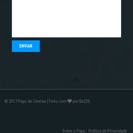
© 2017
Papo de Cinema
| Feito com
por
Be220
Sobre o Papo
Política de Privacidade