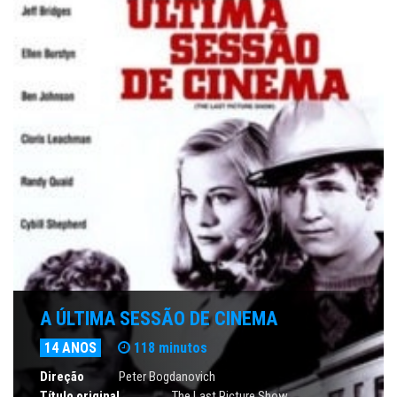
A ÚLTIMA SESSÃO DE CINEMA
14 ANOS
118 minutos
Direção
Peter Bogdanovich
Título original
The Last Picture Show