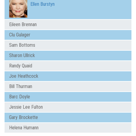
Ellen Burstyn
Eileen Brennan
Clu Gulager
Sam Bottoms
Sharon Ullrick
Randy Quaid
Joe Heathcock
Bill Thurman
Barc Doyle
Jessie Lee Fulton
Gary Brockette
Helena Humann