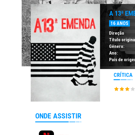
A 13ª EM
16 ANOS
Direção
Título origina
Gênero:
Ano:
País de orige
CRÍTICA
ONDE ASSISTIR