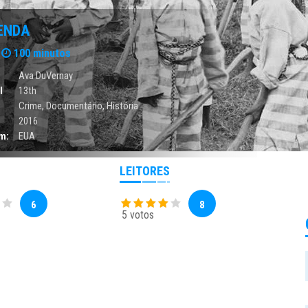
ENDA
100 minutos
Ava DuVernay
l
13th
Crime
,
Documentário
,
História
2016
m:
EUA
LEITORES
6
8
5 votos