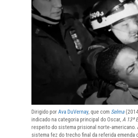
Dirigido por
Ava DuVernay
, que com
Selma
(2014)
indicado na categoria principal do Oscar,
A 13ª 
respeito do sistema prisional norte-americano. 
sistema fez do trecho final da referida emenda