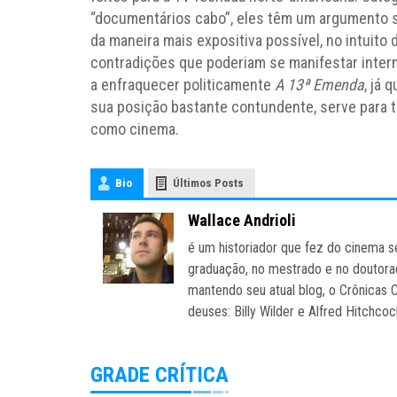
“documentários cabo”, eles têm um argumento 
da maneira mais expositiva possível, no intuito
contradições que poderiam se manifestar inter
a enfraquecer politicamente
A 13ª Emenda
, já 
sua posição bastante contundente, serve para 
como cinema.
Bio
Últimos Posts
Wallace Andrioli
é um historiador que fez do cinema s
graduação, no mestrado e no doutorad
mantendo seu atual blog, o Crônicas C
deuses: Billy Wilder e Alfred Hitchcoc
GRADE CRÍTICA