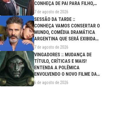
CONHEÇA DE PAI PARA FILHO,
FILME DESTE...
7 de agosto de 2026
SESSÃO DA TARDE ::
CONHEÇA VAMOS CONSERTAR O
MUNDO, COMÉDIA DRAMÁTICA
ARGENTINA QUE SERÁ EXIBIDA
NESTA SEXTA (07/08)
7 de agosto de 2026
VINGADORES :: MUDANÇA DE
TÍTULO, CRÍTICAS E MAIS!
ENTENDA A POLÊMICA
ENVOLVENDO O NOVO FILME DA
MARVEL
6 de agosto de 2026