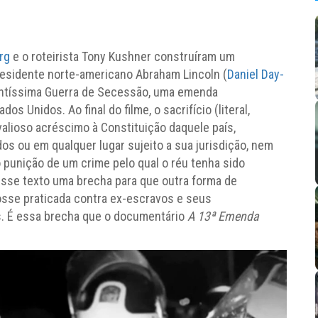
rg
e o roteirista Tony Kushner construíram um
residente norte-americano Abraham Lincoln (
Daniel Day-
lentíssima Guerra de Secessão, uma emenda
os Unidos. Ao final do filme, o sacrifício (literal,
valioso acréscimo à Constituição daquele país,
s ou em qualquer lugar sujeito a sua jurisdição, nem
 punição de um crime pelo qual o réu tenha sido
sse texto uma brecha para que outra forma de
fosse praticada contra ex-escravos e seus
. É essa brecha que o documentário
A 13ª Emenda