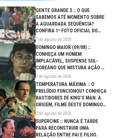
GENTE GRANDE 3 :: O QUE
SABEMOS ATÉ MOMENTO SOBRE
A AGUARDADA SEQUÊNCIA?
CONFIRA 1ª FOTO OFICIAL DO
ELENCO!
7 de agosto de 2026
DOMINGO MAIOR (09/08) ::
CONHEÇA UM HOMEM
IMPLACÁVEL, SUSPENSE SUL-
COREANO QUE MISTURA AÇÃO E
DRAMA FAMILIAR
7 de agosto de 2026
TEMPERATURA MÁXIMA :: O
PRELÚDIO FUNCIONOU? CONHEÇA
BASTIDORES DE KING’S MAN: A
ORIGEM, FILME DESTE DOMINGO
(09/08)
7 de agosto de 2026
SUPERCINE :: NUNCA É TARDE
PARA RECONSTRUIR UMA
RELAÇÃO ENTRE PAI E FILHO.