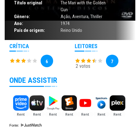
Título original
The Man with the Golden
Gun
Gênero:
Ação
,
Aventura
,
Thriller
Ano:
1974
País de origem:
Reino Unido
CRÍTICA
LEITORES
6
7
2 votos
ONDE ASSISTIR
Fonte: