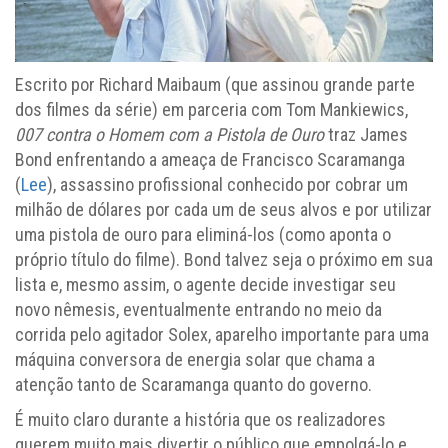
Escrito por Richard Maibaum (que assinou grande parte
dos filmes da série) em parceria com Tom Mankiewics,
007 contra o Homem com a Pistola de Ouro
traz James
Bond enfrentando a ameaça de Francisco Scaramanga
(
Lee
), assassino profissional conhecido por cobrar um
milhão de dólares por cada um de seus alvos e por utilizar
uma pistola de ouro para eliminá-los (como aponta o
próprio título do filme). Bond talvez seja o próximo em sua
lista e, mesmo assim, o agente decide investigar seu
novo nêmesis, eventualmente entrando no meio da
corrida pelo agitador Solex, aparelho importante para uma
máquina conversora de energia solar que chama a
atenção tanto de Scaramanga quanto do governo.
É muito claro durante a história que os realizadores
querem muito mais divertir o público que empolgá-lo e