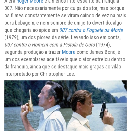
A era
Roger Moore
é a menos interessante da franquia
007. Não necessariamente por culpa do ator, mas porque
os filmes constantemente se viram caindo de vez na mais
pura bobagem, e nem sempre de um jeito divertido, algo
que chegaria ao ápice em
007 contra o Foguete da Morte
(1979), um dos piores da série. Levando isso em conta,
007 contra o Homem com a Pistola de Ouro
(1974),
segunda produção a trazer
Moore
como James Bond, é
um dos exemplares aceitáveis que o ator estrelou dentro
da franquia, ainda que se destaque mais graças ao vilão
interpretado por Christopher Lee.