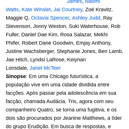
James
,
Naomi
Watts
,
Kate Winslet
,
Jai Courtney
, Zoë Kravitz,
Maggie Q,
Octavia Spencer
,
Ashley Judd
, Ray
Stevenson, Jonny Weston, Suki Waterhouse, Rob
Fuller, Daniel Dae Kim, Rosa Salazar, Mekhi
Phifer, Robert Dane Goodwin, Emjay Anthony,
Justine Wachsberger, Stephanie Jones, Ben Lamb,
Jae Hitch, Lyndsi LaRose, Keiynan
Lonsdale,
Janet McTeer
Sinopse
: Em uma Chicago futurística, a
população vive em uma cidade dividida entre
facções. Após passar pela adolescência em sua
facção, chamada Audácia, Tris, agora com seu
companheiro Quatro, se torna uma fugitiva, e os
dois são procurados por Jeanine Matthews, a líder
do grupo Erudição. Em busca de respostas, e