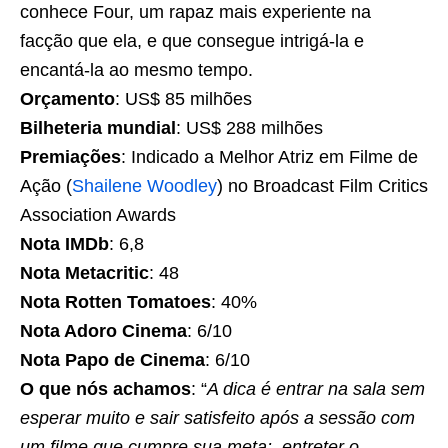
conhece Four, um rapaz mais experiente na
facção que ela, e que consegue intrigá-la e
encantá-la ao mesmo tempo.
Orçamento
: US$ 85 milhões
Bilheteria mundial
: US$ 288 milhões
Premiações
: Indicado a Melhor Atriz em Filme de
Ação (
Shailene Woodley
) no Broadcast Film Critics
Association Awards
Nota IMDb
: 6,8
Nota Metacritic
: 48
Nota Rotten Tomatoes
: 40%
Nota Adoro Cinema
: 6/10
Nota Papo de Cinema
: 6/10
O que nós achamos
: “
A dica é entrar na sala sem
esperar muito e sair satisfeito após a sessão com
um filme que cumpre sua meta: entreter o