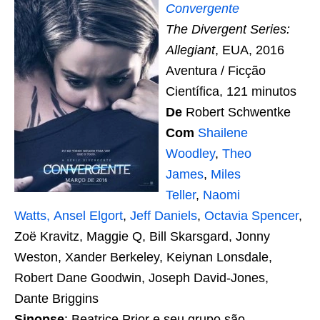
Convergente
The Divergent Series:
Allegiant
, EUA, 2016
Aventura / Ficção
Científica, 121 minutos
De
Robert Schwentke
Com
Shailene
Woodley
,
Theo
James
,
Miles
Teller
,
Naomi
Watts,
Ansel Elgort
,
Jeff Daniels
,
Octavia Spencer
,
Zoë Kravitz, Maggie Q, Bill Skarsgard, Jonny
Weston, Xander Berkeley, Keiynan Lonsdale,
Robert Dane Goodwin, Joseph David-Jones,
Dante Briggins
Sinopse
: Beatrice Prior e seu grupo são