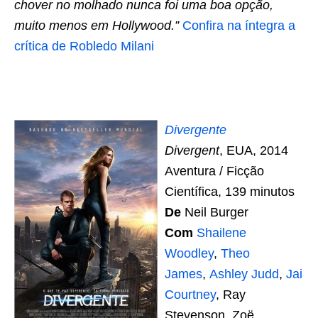
chover no molhado nunca foi uma boa opção,
muito menos em Hollywood.”
Confira na íntegra a
crítica de Robledo Milani
Divergente
Divergent
, EUA, 2014
Aventura / Ficção
Científica, 139 minutos
De
Neil Burger
Com
Shailene
Woodley
,
Theo
James
,
Ashley Judd
,
Jai
Courtney
, Ray
Stevenson, Zoë