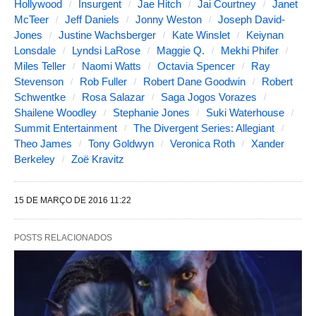
Hollywood
Insurgent
Jae Hitch
Jai Courtney
Janet
g
McTeer
Jeff Daniels
Jonny Weston
Joseph David-
Jones
Justine Wachsberger
Kate Winslet
Keiynan
u
Lonsdale
Lyndsi LaRose
Maggie Q.
Mekhi Phifer
i
Miles Teller
Naomi Watts
Octavia Spencer
Ray
Stevenson
Rob Fuller
Robert Dane Goodwin
Robert
n
Schwentke
Rosa Salazar
Saga Jogos Vorazes
t
Shailene Woodley
Stephanie Jones
Suki Waterhouse
e
Summit Entertainment
The Divergent Series: Allegiant
Theo James
Tony Goldwyn
Veronica Roth
Xander
s
Berkeley
Zoë Kravitz
a
l
15 DE MARÇO DE 2016 11:22
t
e
POSTS RELACIONADOS
r
a
m