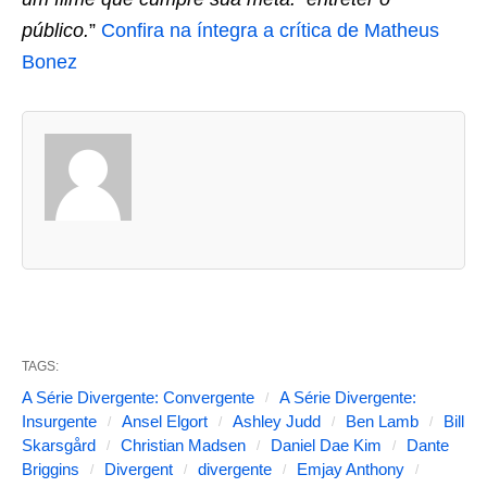
público.
”
Confira na íntegra a crítica de Matheus
Bonez
A
s
d
u
a
s
a
b
TAGS:
a
A Série Divergente: Convergente
A Série Divergente:
s
Insurgente
Ansel Elgort
Ashley Judd
Ben Lamb
Bill
Skarsgård
Christian Madsen
Daniel Dae Kim
Dante
s
Briggins
Divergent
divergente
Emjay Anthony
e