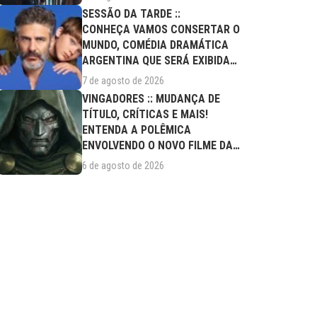
SESSÃO DA TARDE ::
CONHEÇA VAMOS CONSERTAR O
MUNDO, COMÉDIA DRAMÁTICA
ARGENTINA QUE SERÁ EXIBIDA
NESTA SEXTA (07/08)
7 de agosto de 2026
VINGADORES :: MUDANÇA DE
TÍTULO, CRÍTICAS E MAIS!
ENTENDA A POLÊMICA
ENVOLVENDO O NOVO FILME DA
MARVEL
6 de agosto de 2026