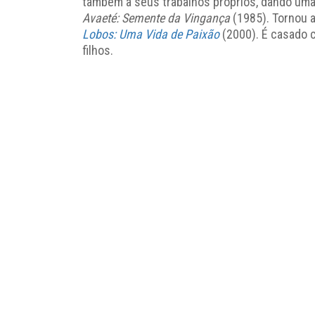
também a seus trabalhos próprios, dando uma 
Avaeté: Semente da Vingança
(1985). Tornou a
Lobos: Uma Vida de Paixão
(2000). É casado 
filhos.