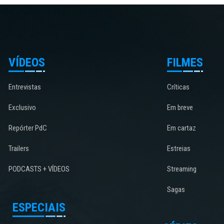
VÍDEOS
FILMES
Entrevistas
Críticas
Exclusivo
Em breve
Repórter PdC
Em cartaz
Trailers
Estreias
PODCASTS + VÍDEOS
Streaming
Sagas
ESPECIAIS