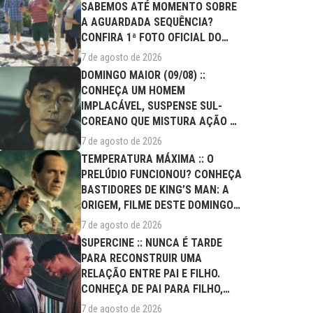
SABEMOS ATÉ MOMENTO SOBRE
A AGUARDADA SEQUÊNCIA?
CONFIRA 1ª FOTO OFICIAL DO
ELENCO!
7 de agosto de 2026
DOMINGO MAIOR (09/08) ::
CONHEÇA UM HOMEM
IMPLACÁVEL, SUSPENSE SUL-
COREANO QUE MISTURA AÇÃO E
DRAMA FAMILIAR
7 de agosto de 2026
TEMPERATURA MÁXIMA :: O
PRELÚDIO FUNCIONOU? CONHEÇA
BASTIDORES DE KING’S MAN: A
ORIGEM, FILME DESTE DOMINGO
(09/08)
7 de agosto de 2026
SUPERCINE :: NUNCA É TARDE
PARA RECONSTRUIR UMA
RELAÇÃO ENTRE PAI E FILHO.
CONHEÇA DE PAI PARA FILHO,
FILME DESTE...
7 de agosto de 2026