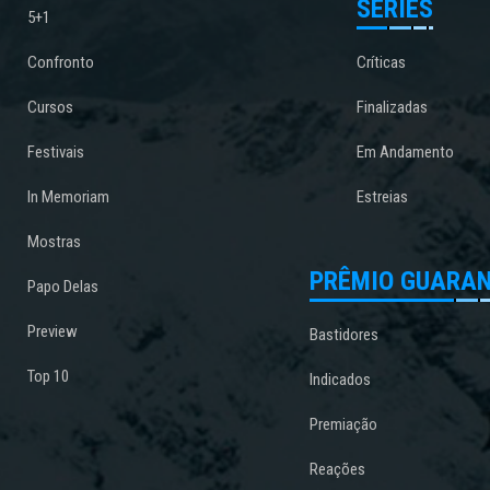
SÉRIES
5+1
Confronto
Críticas
Cursos
Finalizadas
Festivais
Em Andamento
In Memoriam
Estreias
Mostras
PRÊMIO GUARAN
Papo Delas
Preview
Bastidores
Top 10
Indicados
Premiação
Reações