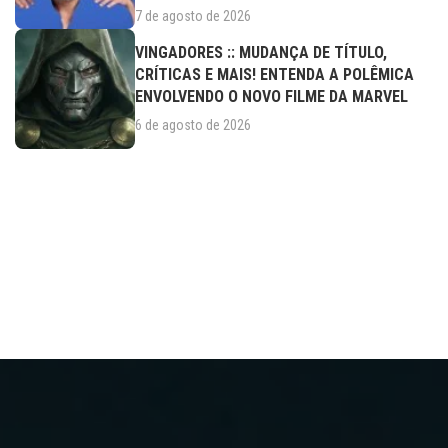
7 de agosto de 2026
VINGADORES :: MUDANÇA DE TÍTULO,
CRÍTICAS E MAIS! ENTENDA A POLÊMICA
ENVOLVENDO O NOVO FILME DA MARVEL
6 de agosto de 2026