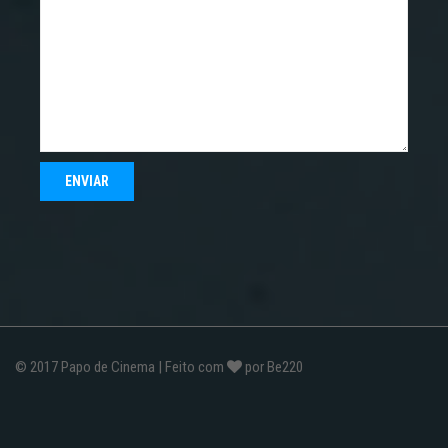
© 2017
Papo de Cinema
| Feito com
por
Be220