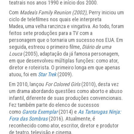
teatrais nos anos 1990 e início dos 2000.
Com
Madea's Family Reunion (2002),
Perry iniciou um
ciclo de telefilmes nos quais ele interpreta
Madea,
uma velha ranzinza e vingativa. Ao todo, foram
feitos sete produções para a TV com a
personagem que o tornaria um sucesso nos EUA. Em
seguida, estreou o primeiro filme,
Diário de uma
Louca
(2005), adaptação da já famosa personagem,
em que desenvolveu múltiplas funções: como ator,
diretor e roteirista. O primeiro longa em que apenas
atuou, foi em
Star Trek
(2009).
Em 2010, lançou
For Colored Girls
(2010), desta vez
um drama abordando questões como aborto e abuso
infantil, diferente de suas produções convencionais.
Fez também parte do elenco de sucessos
como
Garota Exemplar
(2014) e
As Tartarugas Ninja:
Fora das Sombras
(2016). Atualmente, é
reconhecido como ator, escritor, diretor e produtor
de teatro, televisão e cinema.