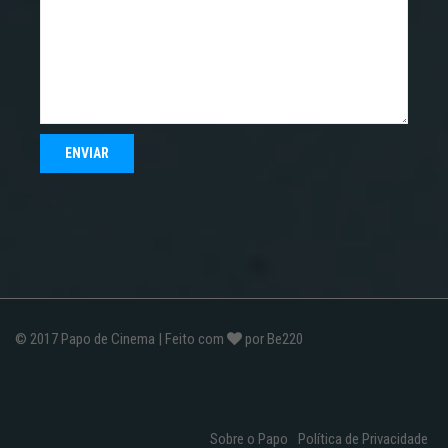
© 2017
Papo de Cinema
| Feito com
por
Be220
Sobre o Papo
Política de Privacidade