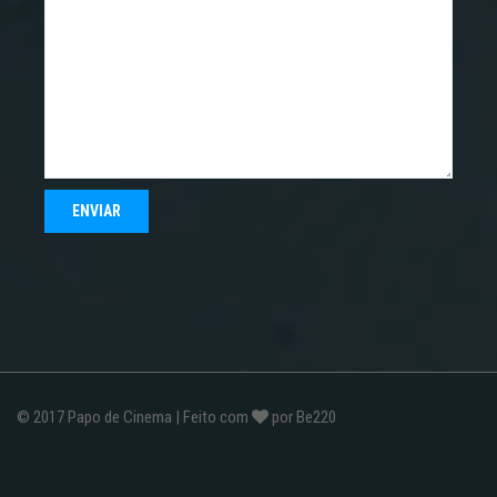
© 2017
Papo de Cinema
| Feito com
por
Be220