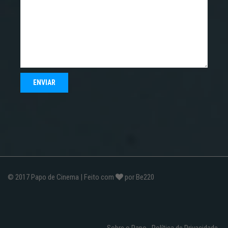
© 2017
Papo de Cinema
| Feito com
por
Be220
Sobre o Papo
Política de Privacidade