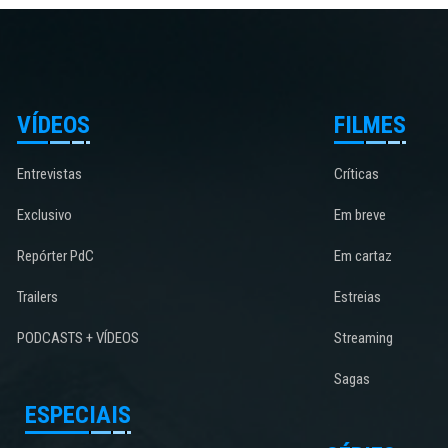
VÍDEOS
FILMES
Entrevistas
Críticas
Exclusivo
Em breve
Repórter PdC
Em cartaz
Trailers
Estreias
PODCASTS + VÍDEOS
Streaming
Sagas
ESPECIAIS