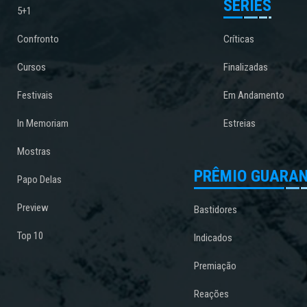
SÉRIES
5+1
Confronto
Críticas
Cursos
Finalizadas
Festivais
Em Andamento
In Memoriam
Estreias
Mostras
PRÊMIO GUARAN
Papo Delas
Preview
Bastidores
Top 10
Indicados
Premiação
Reações