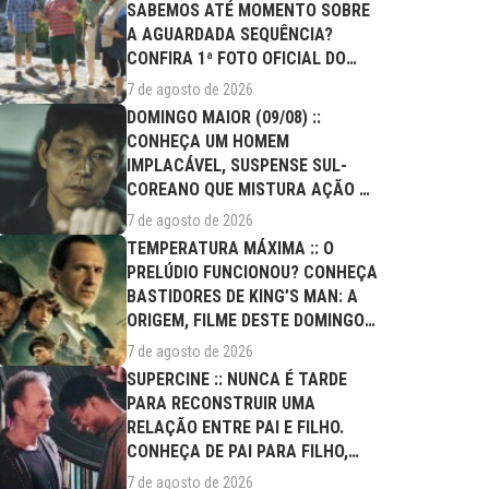
SABEMOS ATÉ MOMENTO SOBRE
A AGUARDADA SEQUÊNCIA?
CONFIRA 1ª FOTO OFICIAL DO
ELENCO!
7 de agosto de 2026
DOMINGO MAIOR (09/08) ::
CONHEÇA UM HOMEM
IMPLACÁVEL, SUSPENSE SUL-
COREANO QUE MISTURA AÇÃO E
DRAMA FAMILIAR
7 de agosto de 2026
TEMPERATURA MÁXIMA :: O
PRELÚDIO FUNCIONOU? CONHEÇA
BASTIDORES DE KING’S MAN: A
ORIGEM, FILME DESTE DOMINGO
(09/08)
7 de agosto de 2026
SUPERCINE :: NUNCA É TARDE
PARA RECONSTRUIR UMA
RELAÇÃO ENTRE PAI E FILHO.
CONHEÇA DE PAI PARA FILHO,
FILME DESTE...
7 de agosto de 2026