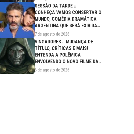
SESSÃO DA TARDE ::
CONHEÇA VAMOS CONSERTAR O
MUNDO, COMÉDIA DRAMÁTICA
ARGENTINA QUE SERÁ EXIBIDA
NESTA SEXTA (07/08)
7 de agosto de 2026
VINGADORES :: MUDANÇA DE
TÍTULO, CRÍTICAS E MAIS!
ENTENDA A POLÊMICA
ENVOLVENDO O NOVO FILME DA
MARVEL
6 de agosto de 2026