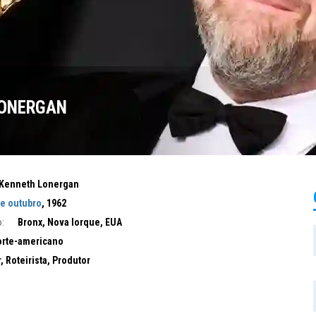
LONERGAN
Kenneth Lonergan
de outubro
, 1962
:
Bronx, Nova Iorque, EUA
rte-americano
r, Roteirista, Produtor