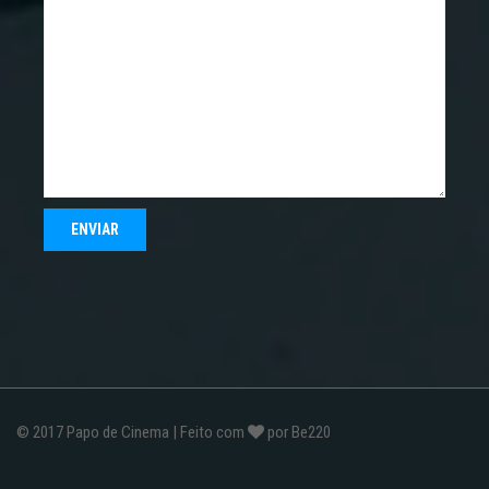
© 2017
Papo de Cinema
| Feito com
por
Be220