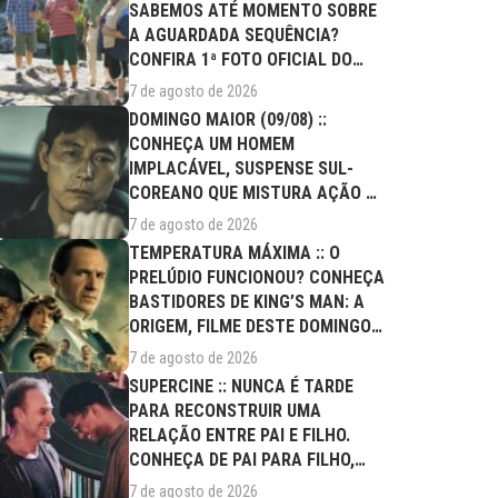
SABEMOS ATÉ MOMENTO SOBRE
A AGUARDADA SEQUÊNCIA?
CONFIRA 1ª FOTO OFICIAL DO
ELENCO!
7 de agosto de 2026
DOMINGO MAIOR (09/08) ::
CONHEÇA UM HOMEM
IMPLACÁVEL, SUSPENSE SUL-
COREANO QUE MISTURA AÇÃO E
DRAMA FAMILIAR
7 de agosto de 2026
TEMPERATURA MÁXIMA :: O
PRELÚDIO FUNCIONOU? CONHEÇA
BASTIDORES DE KING’S MAN: A
ORIGEM, FILME DESTE DOMINGO
(09/08)
7 de agosto de 2026
SUPERCINE :: NUNCA É TARDE
PARA RECONSTRUIR UMA
RELAÇÃO ENTRE PAI E FILHO.
CONHEÇA DE PAI PARA FILHO,
FILME DESTE...
7 de agosto de 2026