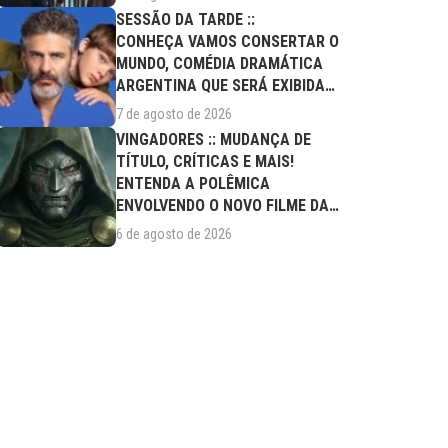
SESSÃO DA TARDE ::
CONHEÇA VAMOS CONSERTAR O
MUNDO, COMÉDIA DRAMÁTICA
ARGENTINA QUE SERÁ EXIBIDA
NESTA SEXTA (07/08)
7 de agosto de 2026
VINGADORES :: MUDANÇA DE
TÍTULO, CRÍTICAS E MAIS!
ENTENDA A POLÊMICA
ENVOLVENDO O NOVO FILME DA
MARVEL
6 de agosto de 2026