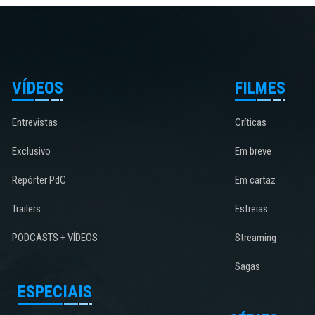
VÍDEOS
FILMES
Entrevistas
Críticas
Exclusivo
Em breve
Repórter PdC
Em cartaz
Trailers
Estreias
PODCASTS + VÍDEOS
Streaming
Sagas
ESPECIAIS