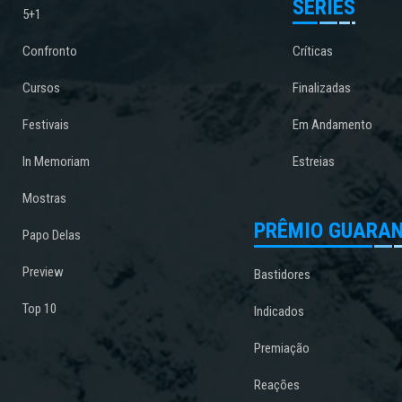
SÉRIES
5+1
Confronto
Críticas
Cursos
Finalizadas
Festivais
Em Andamento
In Memoriam
Estreias
Mostras
PRÊMIO GUARAN
Papo Delas
Preview
Bastidores
Top 10
Indicados
Premiação
Reações