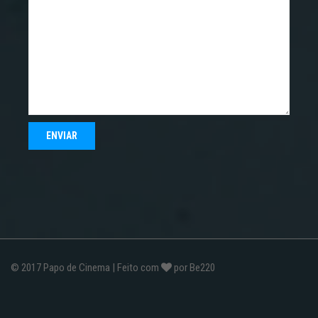
© 2017
Papo de Cinema
| Feito com
por
Be220