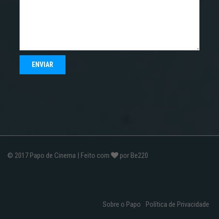
© 2017
Papo de Cinema
| Feito com
por
Be220
Sobre o Papo
Política de Privacidade