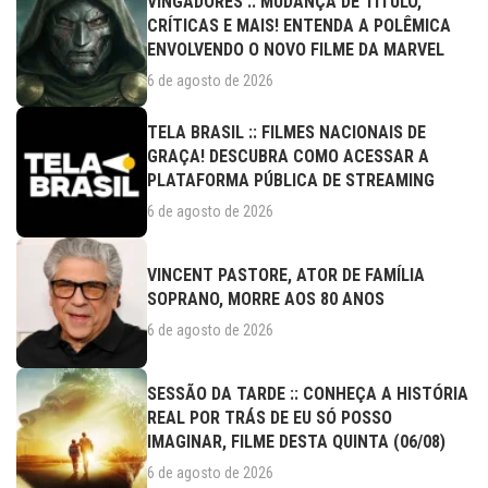
VINGADORES :: MUDANÇA DE TÍTULO,
CRÍTICAS E MAIS! ENTENDA A POLÊMICA
ENVOLVENDO O NOVO FILME DA MARVEL
6 de agosto de 2026
TELA BRASIL :: FILMES NACIONAIS DE
GRAÇA! DESCUBRA COMO ACESSAR A
PLATAFORMA PÚBLICA DE STREAMING
6 de agosto de 2026
VINCENT PASTORE, ATOR DE FAMÍLIA
SOPRANO, MORRE AOS 80 ANOS
6 de agosto de 2026
SESSÃO DA TARDE :: CONHEÇA A HISTÓRIA
REAL POR TRÁS DE EU SÓ POSSO
IMAGINAR, FILME DESTA QUINTA (06/08)
6 de agosto de 2026